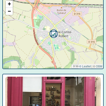
+
−
© Leaflet
|
©
OSM